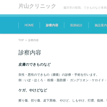
片山クリニック
藤沢市の怪我、できものなど体表
コンテンツに移動
HOME
診察内容
医師紹介
施設案内
TOP
>
診察内容
診察内容
皮膚のできものなど
良性・悪性のできもの（腫瘍）の診療・手術を行います。
例：いぼ・ほくろ・ 粉瘤・脂肪腫・ ガングリオン・ケロイド・
ケガ、やけどなど
擦り傷、切り傷、皮下異物、 やけど、しもやけ、打撲、捻挫